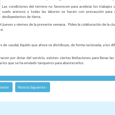
Las condiciones del terreno no favorecen para acelerar los trabajos 
suelo arenoso y todas las labores se hacen con precaución para 
deslizamientos de tierra.
l jueves y viernes de la presente semana. Piden la colaboración de la c
te.
s de caudal, líquido que ahora se distribuye, de forma racionada, a los di
cen por dotar del servicio, existen ciertas limitaciones para llenar las
 a los que se ha enviado tanqueros para abastecerlos.
terior
Noticia Siguiente ›