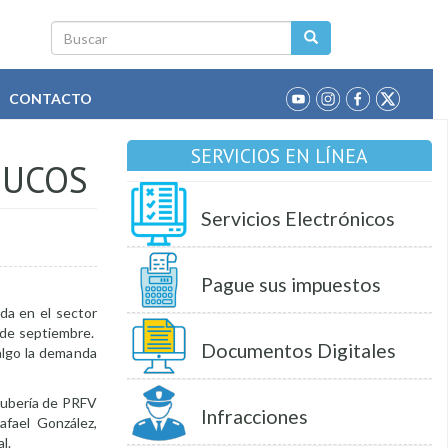
Buscar
CONTACTO
SERVICIOS EN LÍNEA
HUCOS
Servicios Electrónicos
Pague sus impuestos
da en el sector
 de septiembre.
Documentos Digitales
 algo la demanda
 tubería de PRFV
Infracciones
afael González,
l.