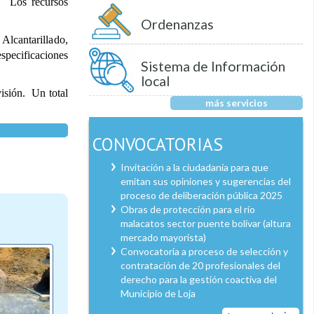
n. Los recursos
Ordenanzas
Alcantarillado,
specificaciones
Sistema de Información
local
isión. Un total
más servicios
CONVOCATORIAS
Invitación a la ciudadanía para que
emitan sus opiniones y sugerencias del
proceso de deliberación pública 2025
Obras de protección para el río
malacatos sector puente bolívar (altura
mercado mayorista)
Convocatoria a proceso de selección y
contratación de 20 profesionales del
derecho para la gestión coactiva del
Municipio de Loja