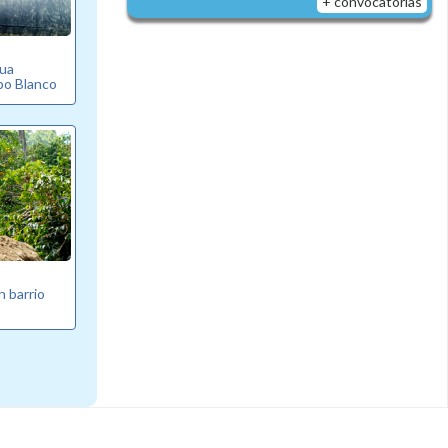
+ convocatorias
gua
bo Blanco
n barrio