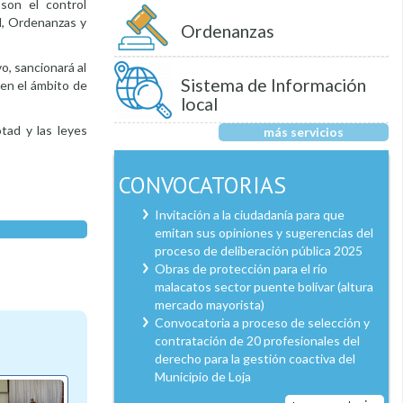
son el control
l, Ordenanzas y
Ordenanzas
o, sancionará al
Sistema de Información
 en el ámbito de
local
tad y las leyes
más servicios
CONVOCATORIAS
Invitación a la ciudadanía para que
emitan sus opiniones y sugerencias del
proceso de deliberación pública 2025
Obras de protección para el río
malacatos sector puente bolívar (altura
mercado mayorista)
Convocatoria a proceso de selección y
contratación de 20 profesionales del
derecho para la gestión coactiva del
Municipio de Loja