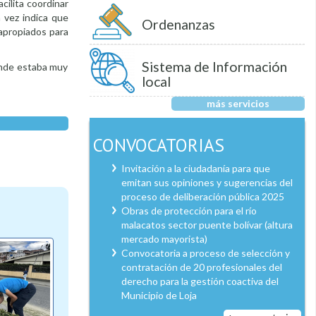
acilita coordinar
 vez indica que
Ordenanzas
 apropiados para
Sistema de Información
 ende estaba muy
local
más servicios
CONVOCATORIAS
Invitación a la ciudadanía para que
emitan sus opiniones y sugerencias del
proceso de deliberación pública 2025
Obras de protección para el río
malacatos sector puente bolívar (altura
mercado mayorista)
Convocatoria a proceso de selección y
contratación de 20 profesionales del
derecho para la gestión coactiva del
Municipio de Loja