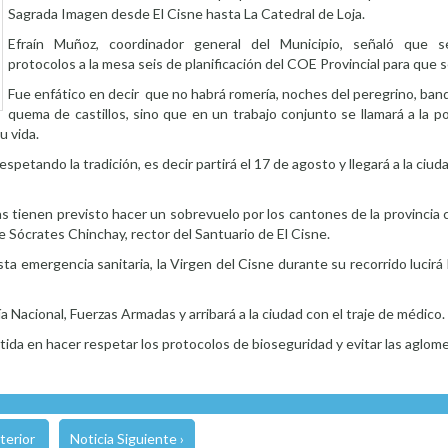
Sagrada Imagen desde El Cisne hasta La Catedral de Loja.
Efraín Muñoz, coordinador general del Municipio, señaló que s
protocolos a la mesa seis de planificación del COE Provincial para que 
Fue enfático en decir que no habrá romería, noches del peregrino, ban
quema de castillos, sino que en un trabajo conjunto se llamará a la p
u vida.
petando la tradición, es decir partirá el 17 de agosto y llegará a la ciud
as tienen previsto hacer un sobrevuelo por los cantones de la provincia 
re Sócrates Chinchay, rector del Santuario de El Cisne.
 emergencia sanitaria, la Virgen del Cisne durante su recorrido lucirá l
ía Nacional, Fuerzas Armadas y arribará a la ciudad con el traje de médico.
etida en hacer respetar los protocolos de bioseguridad y evitar las aglom
terior
Noticia Siguiente ›