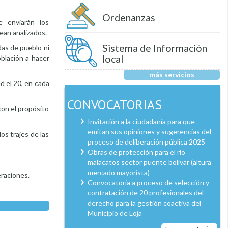
Ordenanzas
e enviarán los
sean analizados.
Sistema de Información
das de pueblo ni
local
oblación a hacer
más servicios
ad el 20, en cada
CONVOCATORIAS
con el propósito
Invitación a la ciudadanía para que
emitan sus opiniones y sugerencias del
os trajes de las
proceso de deliberación pública 2025
Obras de protección para el río
malacatos sector puente bolívar (altura
mercado mayorista)
eraciones.
Convocatoria a proceso de selección y
contratación de 20 profesionales del
derecho para la gestión coactiva del
Municipio de Loja