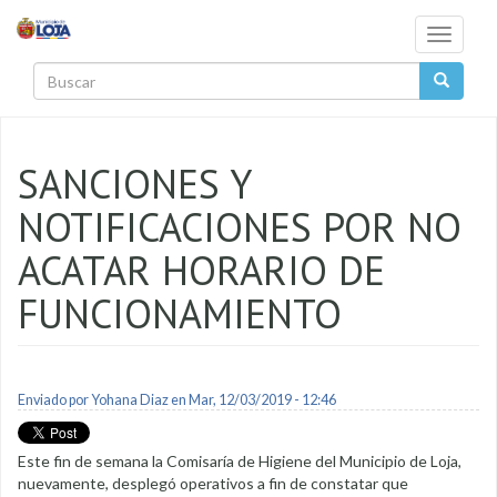
Pasar al contenido principal
Toggle
navigati
Buscar
SANCIONES Y
NOTIFICACIONES POR NO
ACATAR HORARIO DE
FUNCIONAMIENTO
Enviado por
Yohana Diaz
en Mar, 12/03/2019 - 12:46
Este fin de semana la Comisaría de Higiene del Municipio de Loja,
nuevamente, desplegó operativos a fin de constatar que