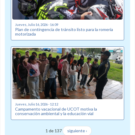
Jueves, Julio 16, 2026 - 16:09
Plan de contingencia de tránsito listo para la romería
motorizada
Jueves, Julio 16, 2026 - 12:12
Campamento vacacional de UCOT motiva la
conservación ambiental y la educación vial
1 de 137
siguiente ›