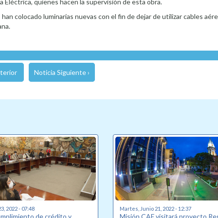
 Eléctrica, quienes hacen la supervisión de esta obra.
 han colocado luminarias nuevas con el fin de dejar de utilizar cables aér
ana.
terior
Noticia Siguiente ›
3, 2022 - 07:48
Martes, Junio 21, 2022 - 12:37
umplimiento de crédito y
Misión CAF visitará proyecto R