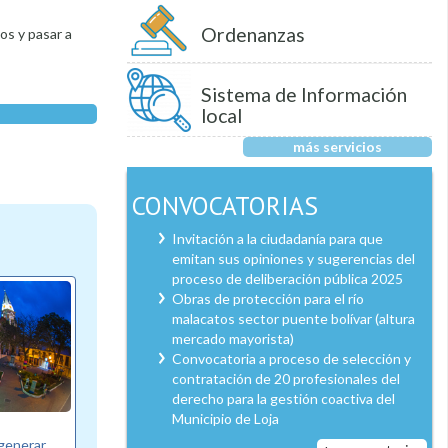
Ordenanzas
eos y pasar a
Sistema de Información
local
más servicios
CONVOCATORIAS
Invitación a la ciudadanía para que
emitan sus opiniones y sugerencias del
proceso de deliberación pública 2025
Obras de protección para el río
malacatos sector puente bolívar (altura
mercado mayorista)
Convocatoria a proceso de selección y
contratación de 20 profesionales del
derecho para la gestión coactiva del
Municipio de Loja
egenerar