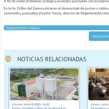
A fin de evitar problemas se llegó a acuerdos puntuales con la Empresa
En la Av. Orillas del Zamora iniciaron el desmontaje de postes y cables,
soterrados, puntualiza Vicente Torres, director de Regeneración Urb
Regeneración Urbana
‹ Noticia An
NOTICIAS RELACIONADAS
Viernes, Junio 30, 2023 - 16:32
Jueves, Junio 2
En los próximos días se receptará la
Se evalúa c