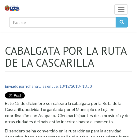
Pasar al contenido principal
Toggle
navigati
Buscar
CABALGATA POR LA RUTA
DE LA CASCARILLA
Enviado por
Yohana Diaz
en Jue, 13/12/2018 - 18:50
Este 15 de diciembre se realizará la cabalgata por la Ruta de la
Cascarilla, actividad organizada por el Municipio de Loja en
coordinación con Asopaso. Cien participantes de la provincia y de
otras ciudades del país están inscritos hasta el momento.
El sendero se ha convertido en la ruta idónea para la actividad
deportiva, hace dos semanas se llevó a cabo, en este mismo lugar,