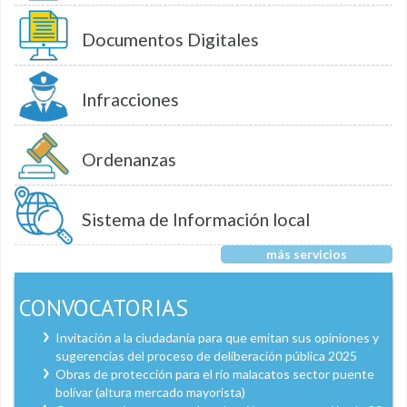
Documentos Digitales
Infracciones
Ordenanzas
Sistema de Información local
más servicios
CONVOCATORIAS
Invitación a la ciudadanía para que emitan sus opiniones y
sugerencias del proceso de deliberación pública 2025
Obras de protección para el río malacatos sector puente
bolívar (altura mercado mayorista)