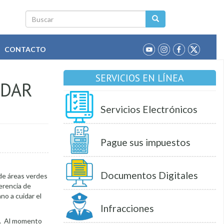
Buscar
CONTACTO
SERVICIOS EN LÍNEA
IDAR
Servicios Electrónicos
Pague sus impuestos
Documentos Digitales
 de áreas verdes
Gerencia de
no a cuidar el
Infracciones
as. Al momento