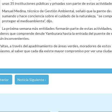
unas 35 instituciones públicas y privadas son parte de estas actividade
Manuel Medina, técnico de Gestión Ambiental, señaló que la gente de 
sumando y hace conciencia sobre el cuidado de la naturaleza, “se com
proteger el medioambiente”, dijo.
La próxima semana más entidades formarán parte de estas actividades, 
nderos que comprende desde Yamburara hasta la entrada del puente de 
sin inconvenientes.
s Paltas, a través del apadrinamiento de áreas verdes, moradores de esto
usiasmo, al saber que cada día existe mayor compromiso por ver una ciud
terior
Noticia Siguiente ›