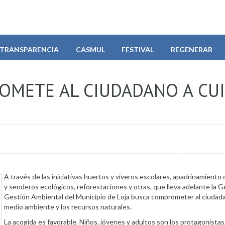
TRANSPARENCIA
CASMUL
FESTIVAL
REGENERAR
ROMETE AL CIUDADANO A CU
A través de las iniciativas huertos y viveros escolares, apadrinamiento
y senderos ecológicos, reforestaciones y otras, que lleva adelante la 
Gestión Ambiental del Municipio de Loja busca comprometer al ciudada
medio ambiente y los recursos naturales.
La acogida es favorable. Niños, jóvenes y adultos son los protagonist