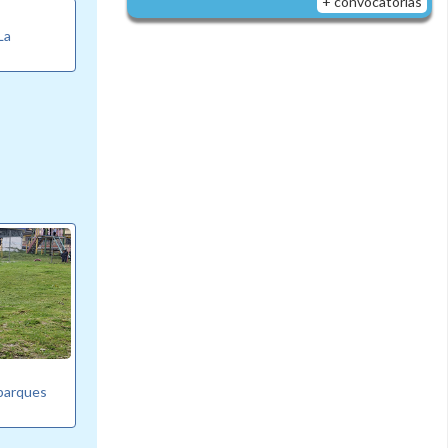
+ convocatorias
La
 parques