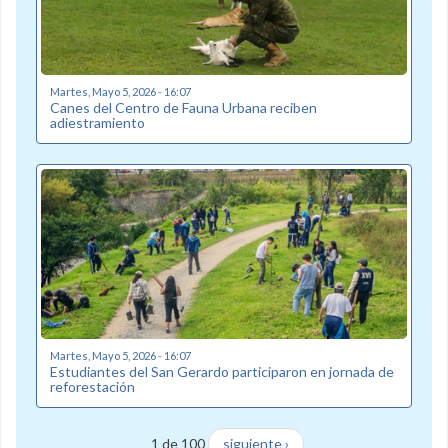
Martes, Mayo 5, 2026 - 16:07
Canes del Centro de Fauna Urbana reciben
adiestramiento
Martes, Mayo 5, 2026 - 16:07
Estudiantes del San Gerardo participaron en jornada de
reforestación
1 de 100
siguiente ›