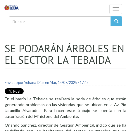
Pasar al contenido principal
Toggle
navigati
Buscar
SE PODARÁN ÁRBOLES EN
EL SECTOR LA TEBAIDA
Enviado por
Yohana Diaz
en Mar, 15/07/2025 - 17:45
En el barrio La Tebaida se realizará la poda de árboles que están
generando problemas en las viviendas que se ubican en la Av. Pío
Jaramillo Alvarado. Para hacer este trabajo se cuenta con la
autorización del Ministerio del Ambiente.
Orlando Sánchez, director de Gestión Ambiental, indicó que se ha
socializado con los habitantes del sector los trabajos que se