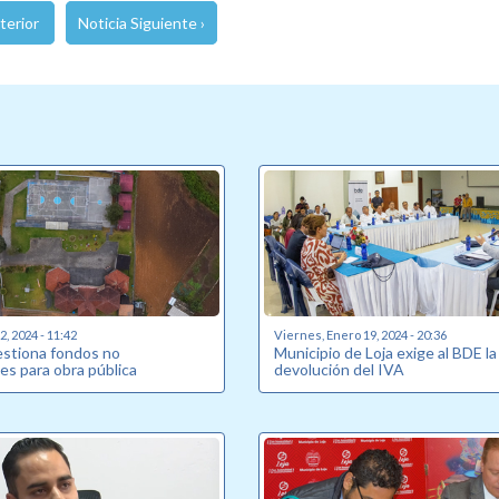
terior
Noticia Siguiente ›
, 2024 - 11:42
Viernes, Enero 19, 2024 - 20:36
estiona fondos no
Municipio de Loja exige al BDE la
es para obra pública
devolución del IVA