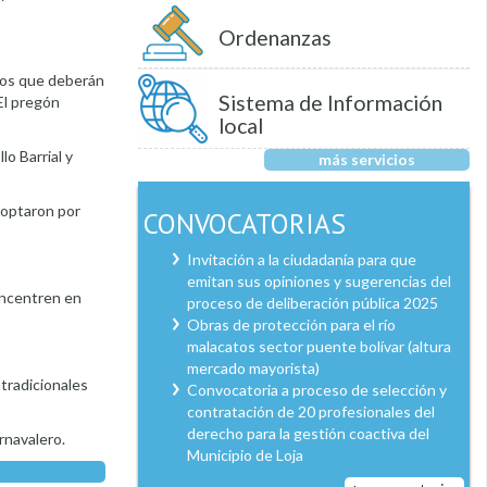
Ordenanzas
icos que deberán
Sistema de Información
El pregón
local
lo Barrial y
más servicios
e optaron por
CONVOCATORIAS
Invitación a la ciudadanía para que
emitan sus opiniones y sugerencias del
concentren en
proceso de deliberación pública 2025
Obras de protección para el río
malacatos sector puente bolívar (altura
mercado mayorista)
tradicionales
Convocatoria a proceso de selección y
contratación de 20 profesionales del
derecho para la gestión coactiva del
arnavalero.
Municipio de Loja