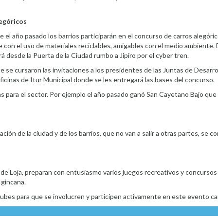
egóricos
ue el año pasado los barrios participarán en el concurso de carros alegór
 con el uso de materiales reciclables, amigables con el medio ambiente. 
rá desde la Puerta de la Ciudad rumbo a Jipiro por el cyber tren.
 se cursaron las invitaciones a los presidentes de las Juntas de Desarrol
ficinas de Itur Municipal donde se les entregará las bases del concurso.
bras para el sector. Por ejemplo el año pasado ganó San Cayetano Bajo qu
blación de la ciudad y de los barrios, que no van a salir a otras partes, se 
de Loja, preparan con entusiasmo varios juegos recreativos y concursos 
 gincana.
 clubes para que se involucren y participen activamente en este evento c