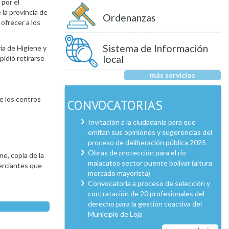
 por el
la provincia de
Ordenanzas
ofrecer a los
Sistema de Información
ría de Higiene y
local
 pidió retirarse
más servicios
e los centros
CONVOCATORIAS
Invitación a la ciudadanía para que
emitan sus opiniones y sugerencias del
proceso de deliberación pública 2025
Obras de protección para el río
e, copia de la
malacatos sector puente bolívar (altura
merciantes que
mercado mayorista)
Convocatoria a proceso de selección y
contratación de 20 profesionales del
derecho para la gestión coactiva del
Municipio de Loja