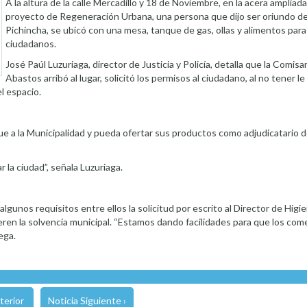
A la altura de la calle Mercadillo y 18 de Noviembre, en la acera ampliada
proyecto de Regeneración Urbana, una persona que dijo ser oriundo de 
Pichincha, se ubicó con una mesa, tanque de gas, ollas y alimentos para 
ciudadanos.
José Paúl Luzuriaga, director de Justicia y Policía, detalla que la Comisa
Abastos arribó al lugar, solicitó los permisos al ciudadano, al no tener le
l espacio.
ue a la Municipalidad y pueda ofertar sus productos como adjudicatario d
 la ciudad”, señala Luzuriaga.
nos requisitos entre ellos la solicitud por escrito al Director de Higien
ieren la solvencia municipal. “Estamos dando facilidades para que los co
ega.
terior
Noticia Siguiente ›