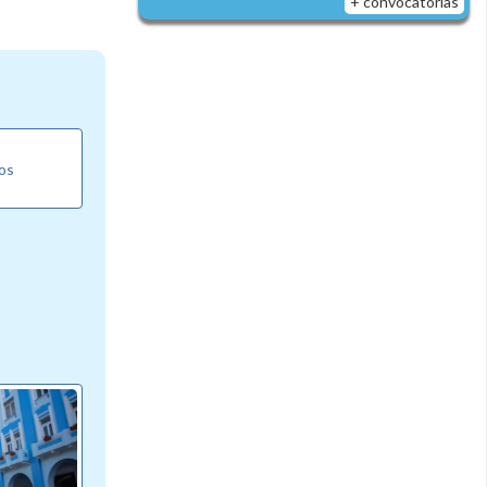
+ convocatorias
los