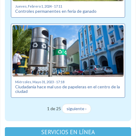
Jueves, Febrero 1, 2024 - 17:11
Controles permanentes en feria de ganado
Miércoles, Mayo 31, 2023 - 17:18
Ciudadanía hace mal uso de papeleras en el centro de la
ciudad
1 de 25
siguiente ›
SERVICIOS EN LÍNEA