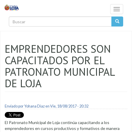
Pasar al contenido principal
Toggle
navigati
Buscar
EMPRENDEDORES SON
CAPACITADOS POR EL
PATRONATO MUNICIPAL
DE LOJA
Enviado por
Yohana Diaz
en Vie, 18/08/2017 - 20:32
El Patronato Municipal de Loja continúa capacitando a los
emprendedores en cursos productivos y formativos de manera