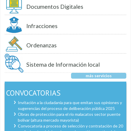
Documentos Digitales
Infracciones
Ordenanzas
Sistema de Información local
más servicios
CONVOCATORIAS
Invitación a la ciudadanía para que emitan sus opiniones y
sugerencias del proceso de deliberación pública 2025
Obras de protección para el río malacatos sector puente
bolívar (altura mercado mayorista)
Convocatoria a proceso de selección y contratación de 20