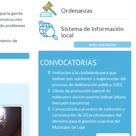
Ordenanzas
que la gente
construcción
ando problemas
Sistema de Información
local
imiento de
más servicios
CONVOCATORIAS
Invitación a la ciudadanía para que
emitan sus opiniones y sugerencias del
proceso de deliberación pública 2025
Obras de protección para el río
malacatos sector puente bolívar (altura
mercado mayorista)
Convocatoria a proceso de selección y
contratación de 20 profesionales del
derecho para la gestión coactiva del
Municipio de Loja