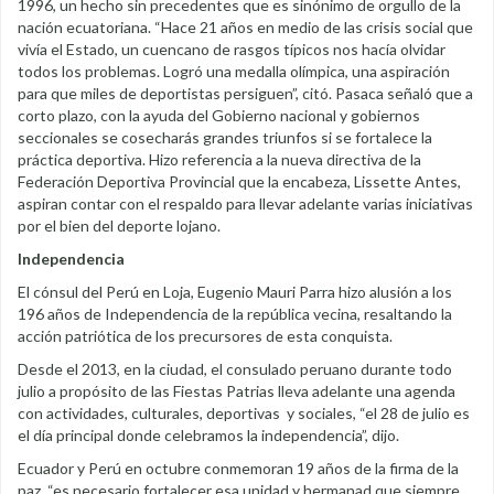
1996, un hecho sin precedentes que es sinónimo de orgullo de la
nación ecuatoriana. “Hace 21 años en medio de las crisis social que
vivía el Estado, un cuencano de rasgos típicos nos hacía olvidar
todos los problemas. Logró una medalla olímpica, una aspiración
para que miles de deportistas persiguen”, citó. Pasaca señaló que a
corto plazo, con la ayuda del Gobierno nacional y gobiernos
seccionales se cosecharás grandes triunfos si se fortalece la
práctica deportiva. Hizo referencia a la nueva directiva de la
Federación Deportiva Provincial que la encabeza, Lissette Antes,
aspiran contar con el respaldo para llevar adelante varias iniciativas
por el bien del deporte lojano.
Independencia
El cónsul del Perú en Loja, Eugenio Mauri Parra hizo alusión a los
196 años de Independencia de la república vecina, resaltando la
acción patriótica de los precursores de esta conquista.
Desde el 2013, en la ciudad, el consulado peruano durante todo
julio a propósito de las Fiestas Patrias lleva adelante una agenda
con actividades, culturales, deportivas y sociales, “el 28 de julio es
el día principal donde celebramos la independencia”, dijo.
Ecuador y Perú en octubre conmemoran 19 años de la firma de la
paz, “es necesario fortalecer esa unidad y hermanad que siempre