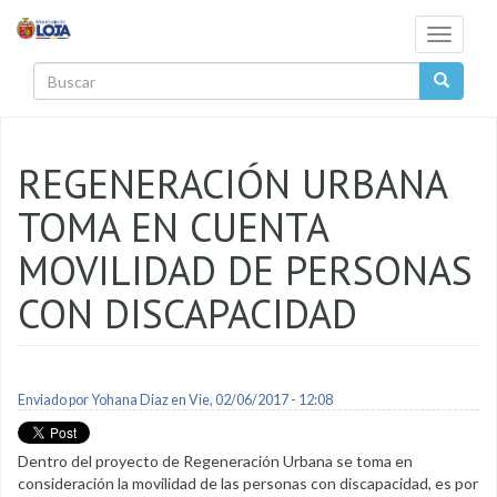
Pasar al contenido principal
Toggle
navigati
Buscar
REGENERACIÓN URBANA
TOMA EN CUENTA
MOVILIDAD DE PERSONAS
CON DISCAPACIDAD
Enviado por
Yohana Diaz
en Vie, 02/06/2017 - 12:08
Dentro del proyecto de Regeneración Urbana se toma en
consideración la movilidad de las personas con discapacidad, es por