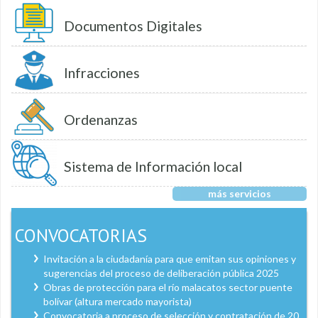
Documentos Digitales
Infracciones
Ordenanzas
Sistema de Información local
más servicios
CONVOCATORIAS
Invitación a la ciudadanía para que emitan sus opiniones y
sugerencias del proceso de deliberación pública 2025
Obras de protección para el río malacatos sector puente
bolívar (altura mercado mayorista)
Convocatoria a proceso de selección y contratación de 20