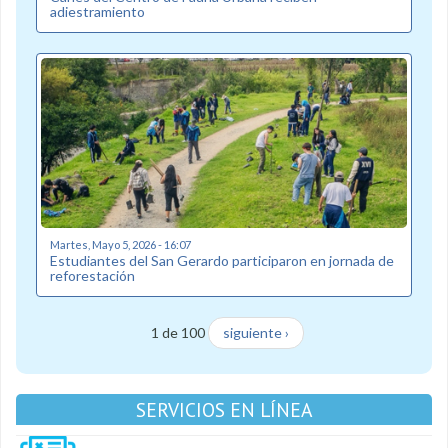
adiestramiento
Martes, Mayo 5, 2026 - 16:07
Estudiantes del San Gerardo participaron en jornada de
reforestación
1 de 100
siguiente ›
SERVICIOS EN LÍNEA