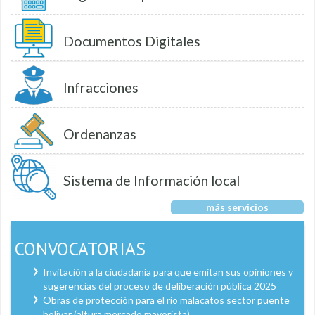
Documentos Digitales
Infracciones
Ordenanzas
Sistema de Información local
más servicios
CONVOCATORIAS
Invitación a la ciudadanía para que emitan sus opiniones y
sugerencias del proceso de deliberación pública 2025
Obras de protección para el río malacatos sector puente
bolívar (altura mercado mayorista)