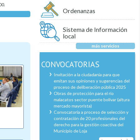
00.
Ordenanzas
Sistema de Información
local
más servicios
CONVOCATORIAS
Invitación a la ciudadanía para que
emitan sus opiniones y sugerencias del
proceso de deliberación pública 2025
Obras de protección para el río
malacatos sector puente bolívar (altura
mercado mayorista)
Convocatoria a proceso de selección y
contratación de 20 profesionales del
derecho para la gestión coactiva del
Municipio de Loja