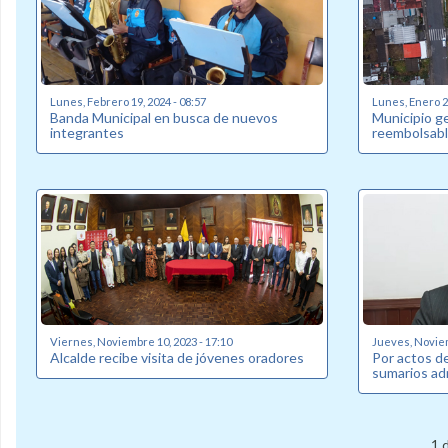
Lunes, Febrero 19, 2024 - 08:57
Lunes, Enero 22
Banda Municipal en busca de nuevos
Municipio g
integrantes
reembolsabl
Viernes, Noviembre 10, 2023 - 17:10
Jueves, Noviem
Alcalde recibe visita de jóvenes oradores
Por actos de
sumarios ad
1 