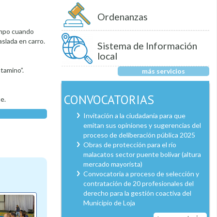
Ordenanzas
iempo cuando
aslada en carro.
Sistema de Información
local
ntamino”.
más servicios
CONVOCATORIAS
e.
Invitación a la ciudadanía para que
emitan sus opiniones y sugerencias del
proceso de deliberación pública 2025
Obras de protección para el río
malacatos sector puente bolívar (altura
mercado mayorista)
Convocatoria a proceso de selección y
contratación de 20 profesionales del
derecho para la gestión coactiva del
Municipio de Loja