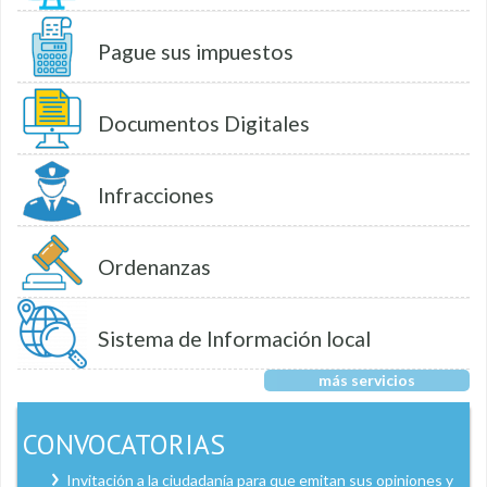
Pague sus impuestos
Documentos Digitales
Infracciones
Ordenanzas
Sistema de Información local
más servicios
CONVOCATORIAS
Invitación a la ciudadanía para que emitan sus opiniones y