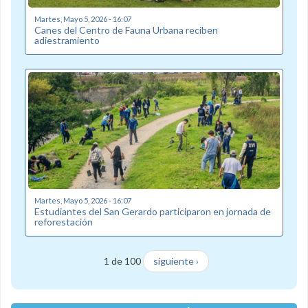
Martes, Mayo 5, 2026 - 16:07
Canes del Centro de Fauna Urbana reciben
adiestramiento
Martes, Mayo 5, 2026 - 16:07
Estudiantes del San Gerardo participaron en jornada de
reforestación
1 de 100
siguiente ›