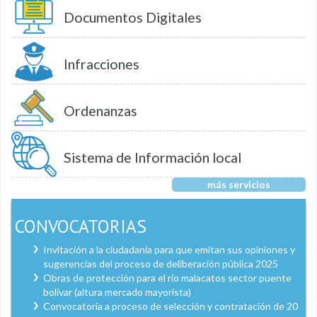
Documentos Digitales
Infracciones
Ordenanzas
Sistema de Información local
más servicios
CONVOCATORIAS
Invitación a la ciudadanía para que emitan sus opiniones y
sugerencias del proceso de deliberación pública 2025
Obras de protección para el río malacatos sector puente
bolívar (altura mercado mayorista)
Convocatoria a proceso de selección y contratación de 20