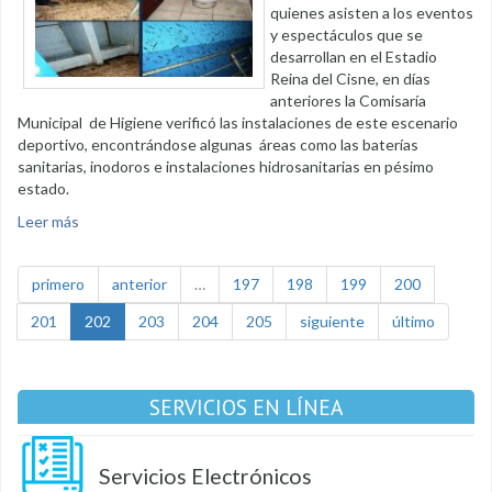
quienes asisten a los eventos
y espectáculos que se
desarrollan en el Estadio
Reina del Cisne, en días
anteriores la Comisaría
Municipal de Higiene verificó las instalaciones de este escenario
deportivo, encontrándose algunas áreas como las baterías
sanitarias, inodoros e instalaciones hidrosanitarias en pésimo
estado.
Leer más
sobre Estadio Reina del Cisne tiene plazo para adecuar
baterías sanitarias
primero
anterior
…
197
198
199
200
201
202
203
204
205
siguiente
último
SERVICIOS EN LÍNEA
Servicios Electrónicos