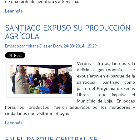
de una tarde de aventura y adrenalina.
Leer más
sobre Válida de Cross Country en el parque Pucará
SANTIAGO EXPUSO SU PRODUCCIÓN
AGRÍCOLA
Enviado por
Yohana Diaz
en Dom, 24/08/2014 - 15:29
Verduras, frutas, lácteos y la
deliciosa gastronomía, se
expusieron en el parque de la
parroquia Santiago, como
parte del Programa de Ferias
Libres que impulsa el
Municipio de Loja. En pocas
horas los productos fueron adquiridos por los moradores y
ciudadanos que visitaron el lugar.
Leer más
sobre Santiago expuso su producción agrícola
EN EL PARQUE CENTRAL SE