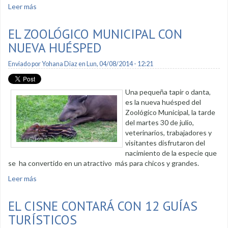
Leer más
sobre Escenarios deportivos estarán listos para noviembre
de 2014
EL ZOOLÓGICO MUNICIPAL CON
NUEVA HUÉSPED
Enviado por
Yohana Diaz
en Lun, 04/08/2014 - 12:21
Una pequeña tapir o danta,
es la nueva huésped del
Zoológico Municipal, la tarde
del martes 30 de julio,
veterinarios, trabajadores y
visitantes disfrutaron del
nacimiento de la especie que
se ha convertido en un atractivo más para chicos y grandes.
Leer más
sobre El zoológico municipal con nueva huésped
EL CISNE CONTARÁ CON 12 GUÍAS
TURÍSTICOS