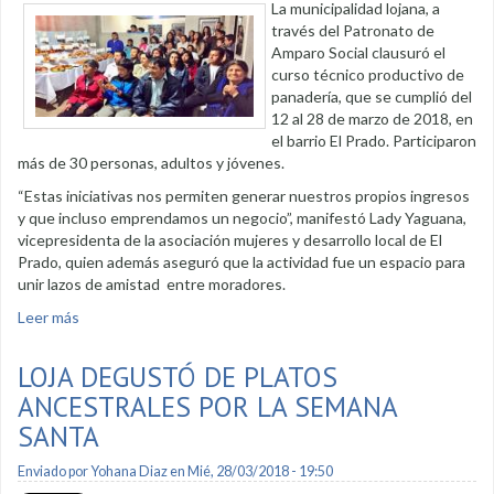
La municipalidad lojana, a
través del Patronato de
Amparo Social clausuró el
curso técnico productivo de
panadería, que se cumplió del
12 al 28 de marzo de 2018, en
el barrio El Prado. Participaron
más de 30 personas, adultos y jóvenes.
“Estas iniciativas nos permiten generar nuestros propios ingresos
y que incluso emprendamos un negocio”, manifestó Lady Yaguana,
vicepresidenta de la asociación mujeres y desarrollo local de El
Prado, quien además aseguró que la actividad fue un espacio para
unir lazos de amistad entre moradores.
Leer más
sobre El Prado y Héroes del Cenepa se beneficiaron con
curso de panadería
LOJA DEGUSTÓ DE PLATOS
ANCESTRALES POR LA SEMANA
SANTA
Enviado por
Yohana Diaz
en Mié, 28/03/2018 - 19:50