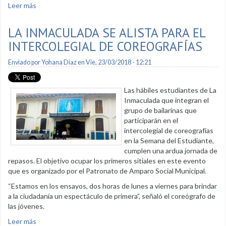
Leer más
sobre Informe de Labores 2017 - Patronato
LA INMACULADA SE ALISTA PARA EL
INTERCOLEGIAL DE COREOGRAFÍAS
Enviado por
Yohana Diaz
en Vie, 23/03/2018 - 12:21
Las hábiles estudiantes de La
Inmaculada que integran el
grupo de bailarinas que
participarán en el
intercolegial de coreografías
en la Semana del Estudiante,
cumplen una ardua jornada de
repasos. El objetivo ocupar los primeros sitiales en este evento
que es organizado por el Patronato de Amparo Social Municipal.
“Estamos en los ensayos, dos horas de lunes a viernes para brindar
a la ciudadanía un espectáculo de primera”, señaló el coreógrafo de
las jóvenes.
Leer más
sobre La Inmaculada se alista para el intercolegial de