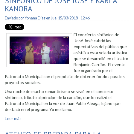
SINFÓNICO DE JOSÉ JOSÉ Y KARLA
KANORA
Enviado por
Yohana Diaz
en Jue, 15/03/2018 - 12:46
El concierto sinfónico de
José José cubrió las
expectativas del público que
asistió a esta velada artística
que se desarrolló en el teatro
Benjamín Carrión. El evento
fue organizado por el
Patronato Municipal con el propósito de obtener fondos para los
proyectos sociales.
Una noche de mucho romanticismo se vivió en el concierto
sinfónico, tributo al príncipe de la canción, que lo realizó el
Patronato Municipal en la voz de Juan Pablo Aleaga, lojano que
destacó en el programa Yo me llamo.
Leer más
sobre Público disfrutó de concierto sinfónico de José José y
Karla Kanora