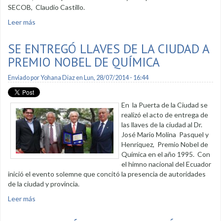
SECOB, Claudio Castillo.
Leer más
sobre Se paraliza demolición del antiguo teatro en el
Complejo Ferial
SE ENTREGÓ LLAVES DE LA CIUDAD A
PREMIO NOBEL DE QUÍMICA
Enviado por
Yohana Diaz
en Lun, 28/07/2014 - 16:44
En la Puerta de la Ciudad se
realizó el acto de entrega de
las llaves de la ciudad al Dr.
José Mario Molina Pasquel y
Henríquez, Premio Nobel de
Química en el año 1995. Con
el himno nacional del Ecuador
inició el evento solemne que concitó la presencia de autoridades
de la ciudad y provincia.
Leer más
sobre Se entregó llaves de la ciudad a Premio Nobel de
Química