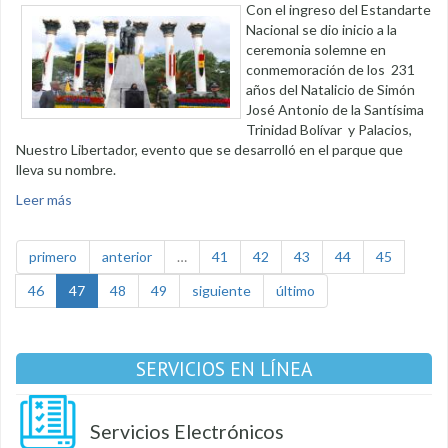
Con el ingreso del Estandarte
Nacional se dio inicio a la
ceremonia solemne en
conmemoración de los 231
años del Natalicio de Simón
José Antonio de la Santísima
Trinidad Bolívar y Palacios,
Nuestro Libertador, evento que se desarrolló en el parque que
lleva su nombre.
Leer más
sobre Se recordó el natalicio del Libertador de América
primero
anterior
…
41
42
43
44
45
46
47
48
49
siguiente
último
SERVICIOS EN LÍNEA
Servicios Electrónicos