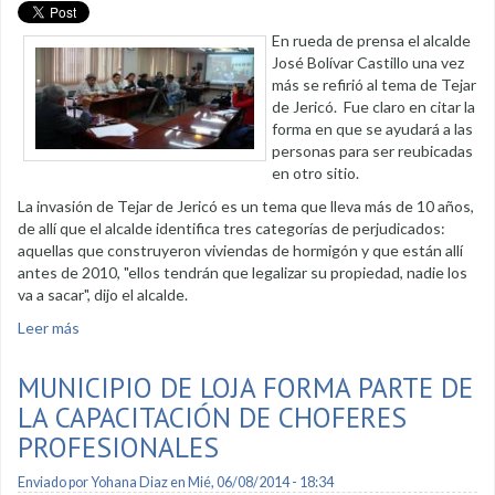
En rueda de prensa el alcalde
José Bolívar Castillo una vez
más se refirió al tema de Tejar
de Jericó. Fue claro en citar la
forma en que se ayudará a las
personas para ser reubicadas
en otro sitio.
La invasión de Tejar de Jericó es un tema que lleva más de 10 años,
de allí que el alcalde identifica tres categorías de perjudicados:
aquellas que construyeron viviendas de hormigón y que están allí
antes de 2010, "ellos tendrán que legalizar su propiedad, nadie los
va a sacar", dijo el alcalde.
Leer más
sobre Alcalde dice que se reubicarán a familias de Tejar de
Jericó
MUNICIPIO DE LOJA FORMA PARTE DE
LA CAPACITACIÓN DE CHOFERES
PROFESIONALES
Enviado por
Yohana Diaz
en Mié, 06/08/2014 - 18:34