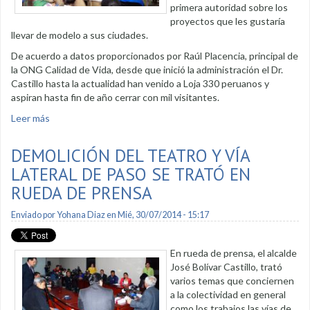
primera autoridad sobre los
proyectos que les gustaría
llevar de modelo a sus ciudades.
De acuerdo a datos proporcionados por Raúl Placencia, principal de
la ONG Calidad de Vida, desde que inició la administración el Dr.
Castillo hasta la actualidad han venido a Loja 330 peruanos y
aspiran hasta fin de año cerrar con mil visitantes.
Leer más
sobre Alcalde recibió a comitiva de Cajamarca y Tarapoto
DEMOLICIÓN DEL TEATRO Y VÍA
LATERAL DE PASO SE TRATÓ EN
RUEDA DE PRENSA
Enviado por
Yohana Diaz
en Mié, 30/07/2014 - 15:17
En rueda de prensa, el alcalde
José Bolívar Castillo, trató
varios temas que conciernen
a la colectividad en general
como los trabajos las vías de