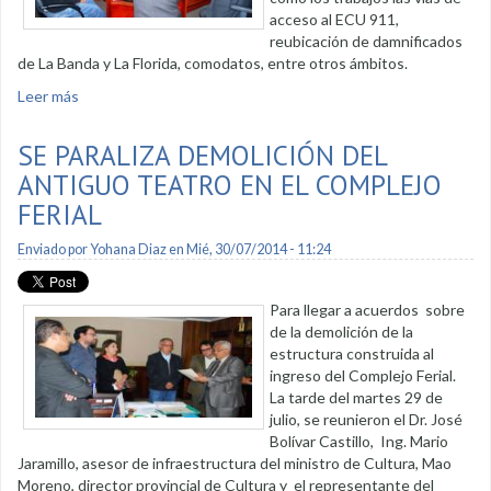
acceso al ECU 911,
reubicación de damnificados
de La Banda y La Florida, comodatos, entre otros ámbitos.
Leer más
sobre Demolición del teatro y vía Lateral de Paso se trató en
rueda de prensa
SE PARALIZA DEMOLICIÓN DEL
ANTIGUO TEATRO EN EL COMPLEJO
FERIAL
Enviado por
Yohana Diaz
en Mié, 30/07/2014 - 11:24
Para llegar a acuerdos sobre
de la demolición de la
estructura construida al
ingreso del Complejo Ferial.
La tarde del martes 29 de
julio, se reunieron el Dr. José
Bolívar Castillo, Ing. Mario
Jaramillo, asesor de infraestructura del ministro de Cultura, Mao
Moreno, director provincial de Cultura y el representante del