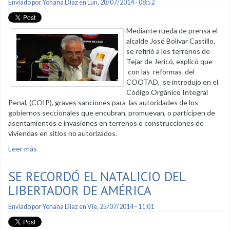
Enviado por
Yohana Diaz
en Lun, 28/07/2014 - 08:52
Mediante rueda de prensa el
alcalde José Bolívar Castillo,
se refirió a los terrenos de
Tejar de Jericó, explicó que
con las reformas del
COOTAD, se introdujo en el
Código Orgánico Integral
Penal, (COIP), graves sanciones para las autoridades de los
gobiernos seccionales que encubran, promuevan, o participen de
asentamientos e invasiones en terrenos o construcciones de
viviendas en sitios no autorizados.
Leer más
sobre Alcalde argumenta que terrenos de Tejar de Jericó
son municipales
SE RECORDÓ EL NATALICIO DEL
LIBERTADOR DE AMÉRICA
Enviado por
Yohana Diaz
en Vie, 25/07/2014 - 11:01