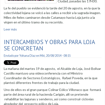
Ciudad, pasadas las 17H30.
La fe del pueblo se evidenció la tarde del 20 de agosto, en la que la
colectividad lojana se volcó a las calles a recibir a la sagrada imagen.
Miles de fieles caminaron desde Catamayo hasta Loja junto a la
virgen en el último tramo de su recorrido.
Leer más
sobre Virgen del Cisne fue recibida en la Puerta de la Ciudad
INTERCAMBIOS Y OBRAS PARA LOJA
SE CONCRETAN
Enviado por
Yohana Diaz
en Mié, 20/08/2014 - 08:15
La mañana del martes 19 de agosto, el Alcalde de Loja, José Bolívar
Castillo mantuvo una videoconferencia con el Ministro
Coordinador de Sectores Estratégicos, Rafael Poveda, en la que
planteó diferentes frentes de trabajo para la ciudad.
Uno de ellos es el gran parque Colinar Eólico Villonaco que formará
parte del área rural de la hacienda Carigán, allí se pretende
rehabilitar las lagunas y senderos, así como construir ciclovías
alrededor del proyecto eólico de Loja.