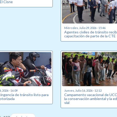
 El Cisne
Miércoles, Julio 29, 2026 - 15:46
Agentes civiles de tránsito reci
capacitación de parte de la CTE
6, 2026 - 16:09
Jueves, Julio 16, 2026 - 12:12
ingencia de tránsito listo para
Campamento vacacional de UCO
otorizada
la conservación ambiental y la e
vial