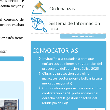
estos hechos se
 adulta mayor y
Ordenanzas
 el consumo de
Sistema de Información
ductores estaban
local
más servicios
uez estén frente
CONVOCATORIAS
ntar.
Invitación a la ciudadanía para que
emitan sus opiniones y sugerencias del
proceso de deliberación pública 2025
Obras de protección para el río
malacatos sector puente bolívar (altura
mercado mayorista)
Convocatoria a proceso de selección y
contratación de 20 profesionales del
derecho para la gestión coactiva del
Municipio de Loja