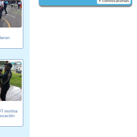
+ convocatorias
bieron
T motiva
ducación