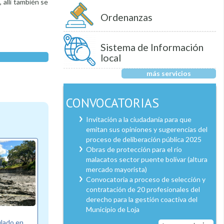
 allí también se
Ordenanzas
Sistema de Información
local
más servicios
CONVOCATORIAS
Invitación a la ciudadanía para que
emitan sus opiniones y sugerencias del
proceso de deliberación pública 2025
Obras de protección para el río
malacatos sector puente bolívar (altura
mercado mayorista)
Convocatoria a proceso de selección y
contratación de 20 profesionales del
derecho para la gestión coactiva del
Municipio de Loja
ulado en