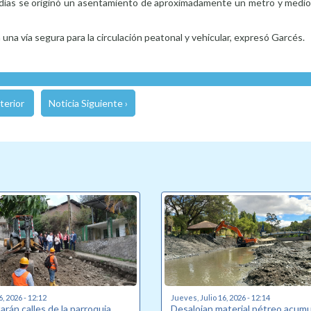
s días se originó un asentamiento de aproximadamente un metro y medio,
a una vía segura para la circulación peatonal y vehicular, expresó Garcés.
terior
Noticia Siguiente ›
6, 2026 - 12:12
Jueves, Julio 16, 2026 - 12:14
rán calles de la parroquia
Desalojan material pétreo acum