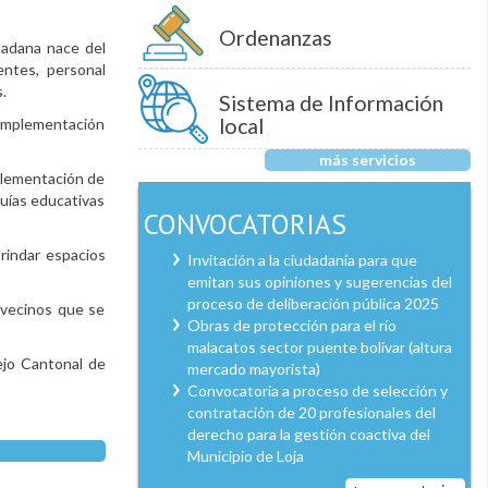
Ordenanzas
dadana nace del
entes, personal
.
Sistema de Información
local
 implementación
más servicios
mplementación de
guías educativas
CONVOCATORIAS
rindar espacios
Invitación a la ciudadanía para que
emitan sus opiniones y sugerencias del
proceso de deliberación pública 2025
 vecinos que se
Obras de protección para el río
malacatos sector puente bolívar (altura
ejo Cantonal de
mercado mayorista)
Convocatoria a proceso de selección y
contratación de 20 profesionales del
derecho para la gestión coactiva del
Municipio de Loja