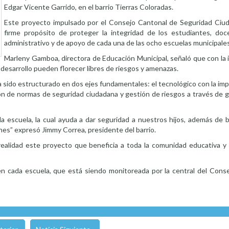
Edgar Vicente Garrido, en el barrio Tierras Coloradas.
Este proyecto impulsado por el Consejo Cantonal de Seguridad Ciu
firme propósito de proteger la integridad de los estudiantes, doc
administrativo y de apoyo de cada una de las ocho escuelas municipales
Marleny Gamboa, directora de Educación Municipal, señaló que con la
desarrollo pueden florecer libres de riesgos y amenazas.
a sido estructurado en dos ejes fundamentales: el tecnológico con la i
usión de normas de seguridad ciudadana y gestión de riesgos a través de 
 escuela, la cual ayuda a dar seguridad a nuestros hijos, además de b
enes” expresó Jimmy Correa, presidente del barrio.
 realidad este proyecto que beneficia a toda la comunidad educativa y
 en cada escuela, que está siendo monitoreada por la central del Cons