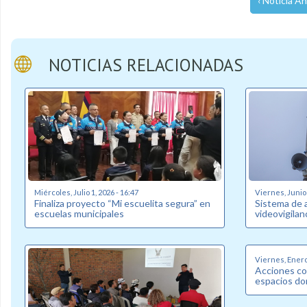
‹ Noticia An
NOTICIAS RELACIONADAS
Miércoles, Julio 1, 2026 - 16:47
Viernes, Junio 
Finaliza proyecto “Mi escuelita segura” en
Sistema de 
escuelas municipales
videovigilan
Viernes, Enero 
Acciones co
espacios do