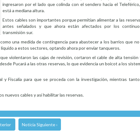
ingresaron por el lado que colinda con el sendero hacia el Teleférico
está a mediana altura.
Estos cables son importantes porque permitían alimentar a las reserva
antes señalados y que ahora están afectados por los continu
transmisión sur.
e como una medida de contingencia para abastecer a los barrios que no
l líquido a estos sectores, optando ahora por enviar tanqueros.
e violentaron las cajas de revisión, cortaron el cable de alta tensión y
esde Pucará a las otras reservas, lo que evidencia un boicot a los sist
l y Fiscalía para que se proceda con la investigación, mientras tanto
os nuevos cables y así habilitar las reservas.
terior
Noticia Siguiente ›