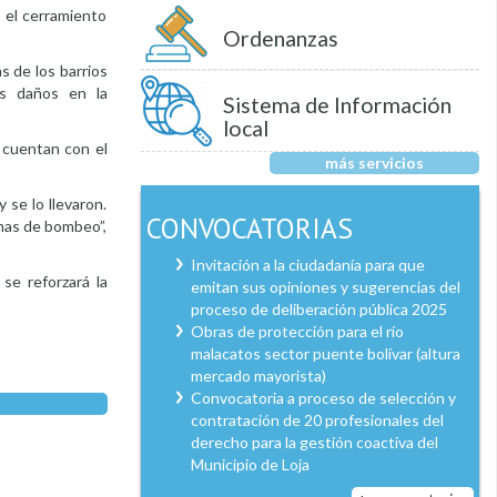
, el cerramiento
Ordenanzas
s de los barrios
os daños en la
Sistema de Información
local
 cuentan con el
más servicios
 se lo llevaron.
CONVOCATORIAS
emas de bombeo”,
Invitación a la ciudadanía para que
 se reforzará la
emitan sus opiniones y sugerencias del
proceso de deliberación pública 2025
Obras de protección para el río
malacatos sector puente bolívar (altura
mercado mayorista)
Convocatoria a proceso de selección y
contratación de 20 profesionales del
derecho para la gestión coactiva del
Municipio de Loja