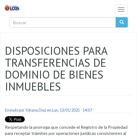
Pasar al contenido principal
Toggle
navigati
Buscar
DISPOSICIONES PARA
TRANSFERENCIAS DE
DOMINIO DE BIENES
INMUEBLES
Enviado por
Yohana Diaz
en Lun, 13/01/2025 - 14:07
Respetando la prorroga que concede el Registro de la Propiedad
para receptar trámites por operaciones jurídicas consistentes al