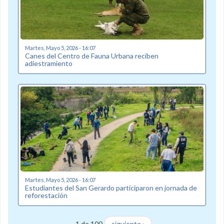
Martes, Mayo 5, 2026 - 16:07
Canes del Centro de Fauna Urbana reciben
adiestramiento
Martes, Mayo 5, 2026 - 16:07
Estudiantes del San Gerardo participaron en jornada de
reforestación
1 de 100
siguiente ›