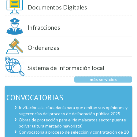
Documentos Digitales
Infracciones
Ordenanzas
Sistema de Información local
más servicios
CONVOCATORIAS
Invitación a la ciudadanía para que emitan sus opiniones y
sugerencias del proceso de deliberación pública 2025
Obras de protección para el río malacatos sector puente
bolívar (altura mercado mayorista)
Convocatoria a proceso de selección y contratación de 20