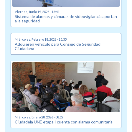
Viernes, Junio 19, 2026 - 16:41
Sistema de alarmas y cámaras de videovigilancia aportan
a la seguridad
Miércoles, Febrero 18, 2026 - 15:35
Adquieren vehículo para Consejo de Seguridad
Ciudadana
Miércoles, Enero 28, 2026 - 08:29
Ciudadela UNE etapa I cuenta con alarma comunitaria