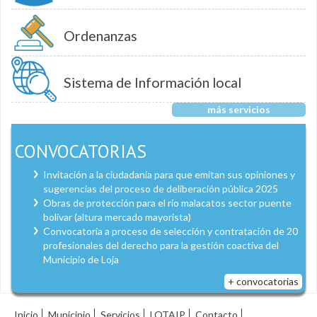
Ordenanzas
Sistema de Información local
más servicios
CONVOCATORIAS
Invitación a la ciudadanía para que emitan sus opiniones y
sugerencias del proceso de deliberación pública 2025
Obras de protección para el río malacatos sector puente
bolívar (altura mercado mayorista)
Convocatoria a proceso de selección y contratación de 20
profesionales del derecho para la gestión coactiva del
Municipio de Loja
+ convocatorias
Inicio
Municipio
Servicios
LOTAIP
Contacto