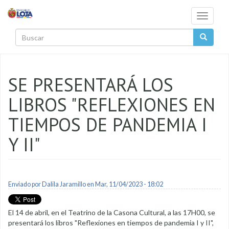
Pasar al contenido principal
Toggle
navigati
Buscar
SE PRESENTARÁ LOS
LIBROS "REFLEXIONES EN
TIEMPOS DE PANDEMIA I
Y II"
Enviado por
Dalila Jaramillo
en Mar, 11/04/2023 - 18:02
El 14 de abril, en el Teatrino de la Casona Cultural, a las 17H00, se
presentará los libros "Reflexiones en tiempos de pandemia I y II",