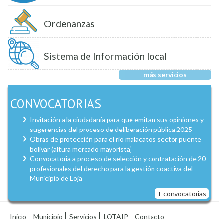
Ordenanzas
Sistema de Información local
más servicios
CONVOCATORIAS
Invitación a la ciudadanía para que emitan sus opiniones y
sugerencias del proceso de deliberación pública 2025
Obras de protección para el río malacatos sector puente
bolívar (altura mercado mayorista)
Convocatoria a proceso de selección y contratación de 20
profesionales del derecho para la gestión coactiva del
Municipio de Loja
+ convocatorias
Inicio
Municipio
Servicios
LOTAIP
Contacto