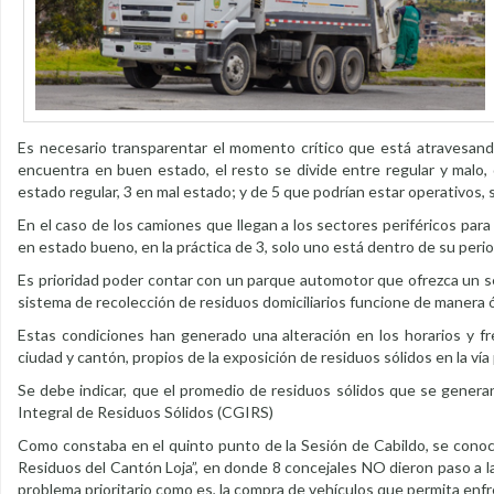
Es necesario transparentar el momento crítico que está atravesand
encuentra en buen estado, el resto se divide entre regular y malo, 
estado regular, 3 en mal estado; y de 5 que podrían estar operativos,
En el caso de los camiones que llegan a los sectores periféricos para
en estado bueno, en la práctica de 3, solo uno está dentro de su peri
Es prioridad poder contar con un parque automotor que ofrezca un se
sistema de recolección de residuos domiciliarios funcione de manera ópt
Estas condiciones han generado una alteración en los horarios y fr
ciudad y cantón, propios de la exposición de residuos sólidos en la vía 
Se debe indicar, que el promedio de residuos sólidos que se genera
Integral de Residuos Sólidos (CGIRS)
Como constaba en el quinto punto de la Sesión de Cabildo, se conoci
Residuos del Cantón Loja”, en donde 8 concejales NO dieron paso a l
problema prioritario como es, la compra de vehículos que permita enfr