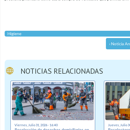
Higiene
‹ Noticia An
NOTICIAS RELACIONADAS
Viernes, Julio 31, 2026 - 16:40
Jueves, Julio 3
Recolección de desechos domiciliarios en
Recolectore