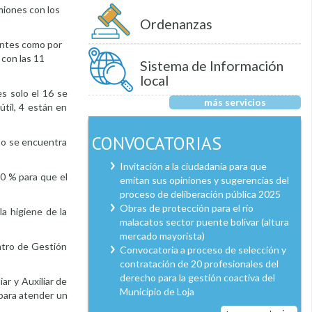
miones con los
Ordenanzas
entes como por
 con las 11
Sistema de Información
local
s solo el 16 se
más servicios
útil, 4 están en
CONVOCATORIAS
nto se encuentra
Invitación a la ciudadanía para que
00 % para que el
emitan sus opiniones y sugerencias del
proceso de deliberación pública 2025
Obras de protección para el río
a higiene de la
malacatos sector puente bolívar (altura
mercado mayorista)
ntro de Gestión
Convocatoria a proceso de selección y
contratación de 20 profesionales del
derecho para la gestión coactiva del
ar y Auxiliar de
Municipio de Loja
 para atender un