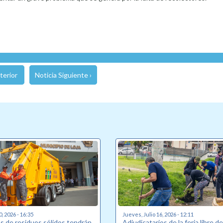
terior
Noticia Siguiente ›
0, 2026 - 16:35
Jueves, Julio 16, 2026 - 12:11
s de residuos sólidos tendrán
Adjudicatarios de la feria libre d