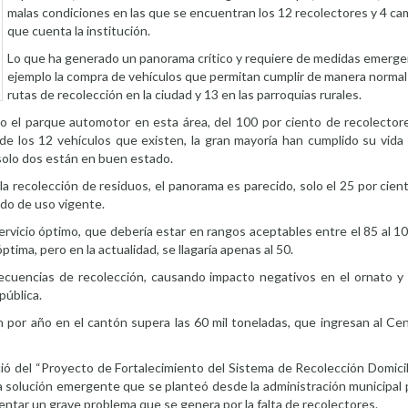
malas condiciones en las que se encuentran los 12 recolectores y 4 ca
que cuenta la institución.
Lo que ha generado un panorama crítico y requiere de medidas emerg
ejemplo la compra de vehículos que permitan cumplir de manera normal
rutas de recolección en la ciudad y 13 en las parroquias rurales.
o el parque automotor en esta área, del 100 por ciento de recolectore
de los 12 vehículos que existen, la gran mayoría han cumplido su vida 
 solo dos están en buen estado.
 la recolección de residuos, el panorama es parecido, solo el 25 por cie
odo de uso vigente.
rvicio óptimo, que debería estar en rangos aceptables entre el 85 al 1
ima, pero en la actualidad, se llagaría apenas al 50.
ecuencias de recolección, causando impacto negativos en el ornato y l
pública.
n por año en el cantón supera las 60 mil toneladas, que ingresan al Ce
ó del “Proyecto de Fortalecimiento del Sistema de Recolección Domicili
a solución emergente que se planteó desde la administración municipal
entar un grave problema que se genera por la falta de recolectores.