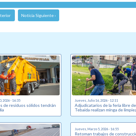
terior
Noticia Siguiente ›
0, 2026 - 16:35
Jueves, Julio 16, 2026 - 12:11
s de residuos sólidos tendrán
Adjudicatarios de la feria libre d
ía
Tebaida realizan minga de limpie
Jueves, Marzo 5, 2026 - 16:55
Retoman trabajos de construcci