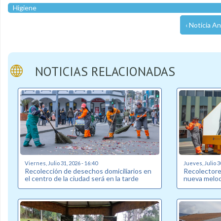
Higiene
‹ Noticia An
NOTICIAS RELACIONADAS
Viernes, Julio 31, 2026 - 16:40
Jueves, Julio 3
Recolección de desechos domiciliarios en
Recolectore
el centro de la ciudad será en la tarde
nueva melod