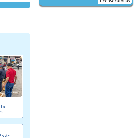
+ convocatorias
e La
za
ón de