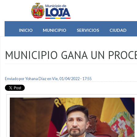
Pasar al contenido principal
INICIO
MUNICIPIO
SERVICIOS
CIUDAD
MUNICIPIO GANA UN PROCE
Enviado por
Yohana Diaz
en Vie, 01/04/2022 - 17:55