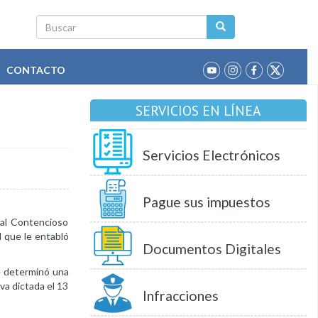
Buscar
CONTACTO
SERVICIOS EN LÍNEA
Servicios Electrónicos
Pague sus impuestos
unal Contencioso
l que le entabló
Documentos Digitales
se determinó una
va dictada el 13
Infracciones