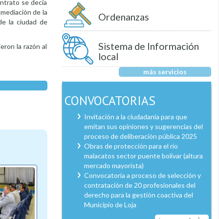
ntrato se decía
 mediación de la
Ordenanzas
de la ciudad de
Sistema de Información
eron la razón al
local
más servicios
CONVOCATORIAS
Invitación a la ciudadanía para que
emitan sus opiniones y sugerencias del
proceso de deliberación pública 2025
Obras de protección para el río
malacatos sector puente bolívar (altura
mercado mayorista)
Convocatoria a proceso de selección y
contratación de 20 profesionales del
derecho para la gestión coactiva del
Municipio de Loja