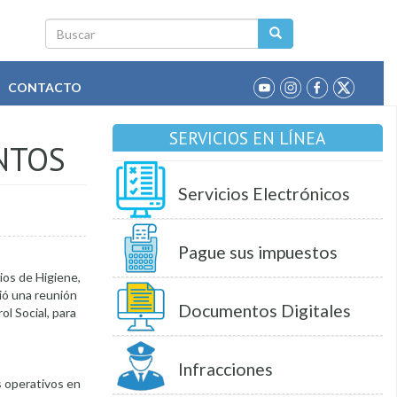
Buscar
CONTACTO
SERVICIOS EN LÍNEA
NTOS
Servicios Electrónicos
Pague sus impuestos
ios de Higiene,
ió una reunión
Documentos Digitales
l Social, para
Infracciones
s operativos en