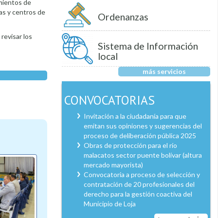
imientos de
das y centros de
Ordenanzas
revisar los
Sistema de Información
local
más servicios
CONVOCATORIAS
Invitación a la ciudadanía para que
emitan sus opiniones y sugerencias del
proceso de deliberación pública 2025
Obras de protección para el río
malacatos sector puente bolívar (altura
mercado mayorista)
Convocatoria a proceso de selección y
contratación de 20 profesionales del
derecho para la gestión coactiva del
Municipio de Loja