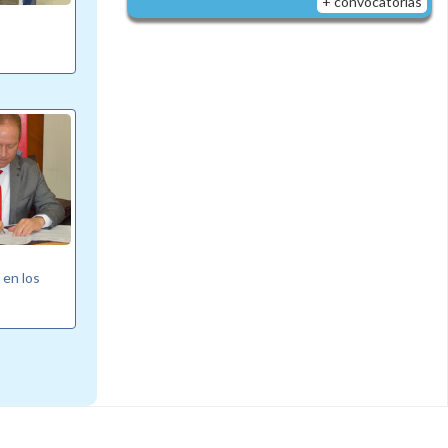
+ convocatorias
 en los