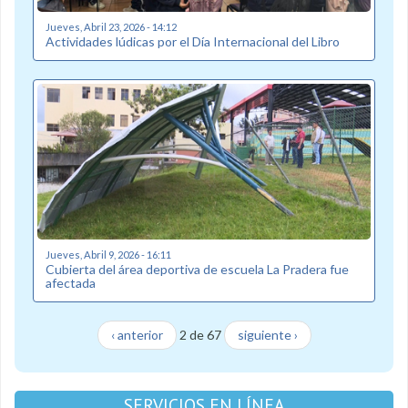
Jueves, Abril 23, 2026 - 14:12
Actividades lúdicas por el Día Internacional del Libro
Jueves, Abril 9, 2026 - 16:11
Cubierta del área deportiva de escuela La Pradera fue
afectada
‹ anterior
2 de 67
siguiente ›
SERVICIOS EN LÍNEA