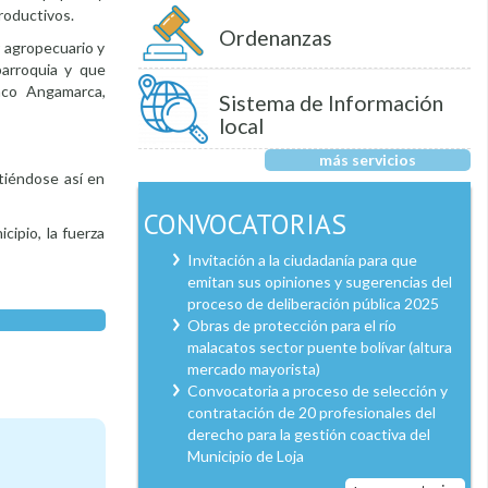
productivos.
Ordenanzas
r agropecuario y
parroquia y que
nco Angamarca,
Sistema de Información
local
más servicios
rtiéndose así en
CONVOCATORIAS
cipio, la fuerza
Invitación a la ciudadanía para que
emitan sus opiniones y sugerencias del
proceso de deliberación pública 2025
Obras de protección para el río
malacatos sector puente bolívar (altura
mercado mayorista)
Convocatoria a proceso de selección y
contratación de 20 profesionales del
derecho para la gestión coactiva del
Municipio de Loja