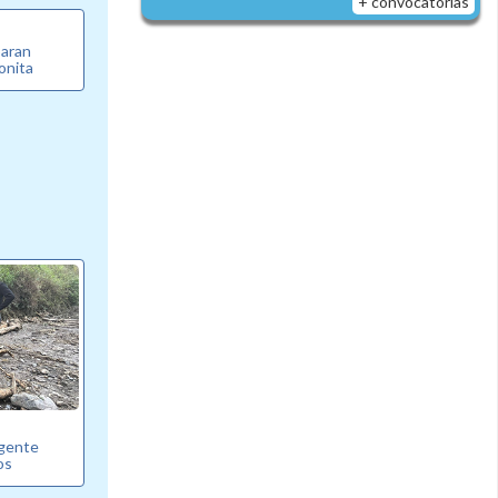
+ convocatorias
paran
ronita
ngente
os