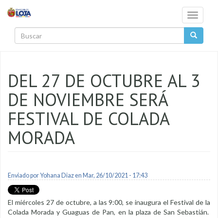
Pasar al contenido principal
Toggle
navigati
Buscar
DEL 27 DE OCTUBRE AL 3
DE NOVIEMBRE SERÁ
FESTIVAL DE COLADA
MORADA
Enviado por
Yohana Diaz
en Mar, 26/10/2021 - 17:43
El miércoles 27 de octubre, a las 9:00, se inaugura el Festival de la
Colada Morada y Guaguas de Pan, en la plaza de San Sebastián.