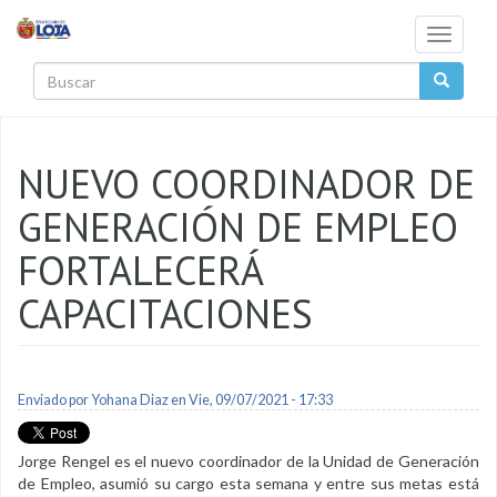
Pasar al contenido principal
Toggle
navigati
Buscar
NUEVO COORDINADOR DE
GENERACIÓN DE EMPLEO
FORTALECERÁ
CAPACITACIONES
Enviado por
Yohana Diaz
en Vie, 09/07/2021 - 17:33
Jorge Rengel es el nuevo coordinador de la Unidad de Generación
de Empleo, asumió su cargo esta semana y entre sus metas está