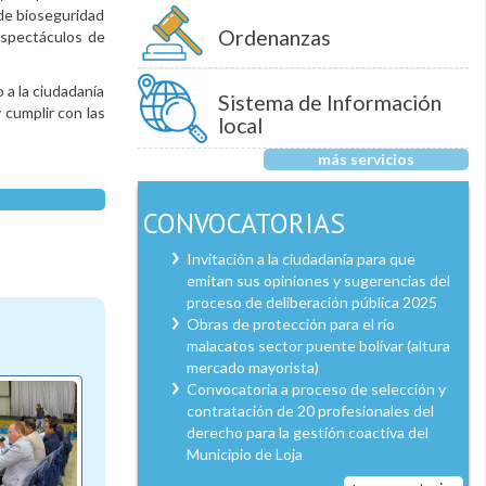
 de bioseguridad
Ordenanzas
espectáculos de
 a la ciudadanía
Sistema de Información
 cumplir con las
local
más servicios
CONVOCATORIAS
Invitación a la ciudadanía para que
emitan sus opiniones y sugerencias del
proceso de deliberación pública 2025
Obras de protección para el río
malacatos sector puente bolívar (altura
mercado mayorista)
Convocatoria a proceso de selección y
contratación de 20 profesionales del
derecho para la gestión coactiva del
Municipio de Loja